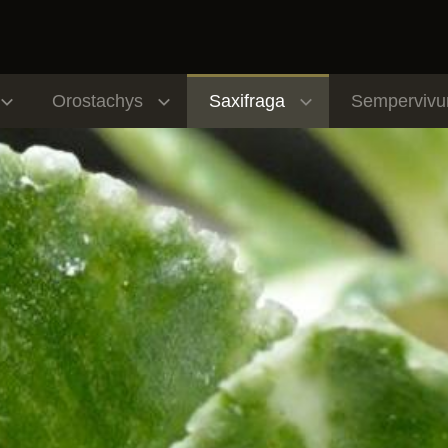
Orostachys
Saxifraga
Semperviv